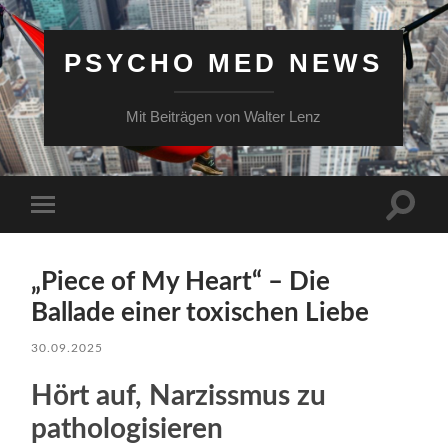
PSYCHO MED NEWS
Mit Beiträgen von Walter Lenz
Suchfe
Mobile-
ein-/a
Menü
ein-/ausblenden
„Piece of My Heart“ – Die
Ballade einer toxischen Liebe
30.09.2025
Hört auf, Narzissmus zu
pathologisieren