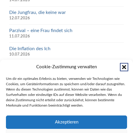
14.07.2026
Die Jungfrau, die keine war
12.07.2026
Parzival – eine Frau findet sich
11.07.2026
Die Inflation des Ich
10.07.2026
SCHWEIG NICHT, WÄHLE!
Cookie-Zustimmung verwalten
05.07.2026
Um dir ein optimales Erlebnis zu bieten, verwenden wir Technologien wie
Cookies, um Geräteinformationen zu speichern und/oder darauf zuzugreifen.
Zwischen Reiz und Reaktion liegt ein Raum – und in
Wenn du diesen Technologien zustimmst, können wir Daten wie das
diesem Raum bist du frei
Surfverhalten oder eindeutige IDs auf dieser Website verarbeiten. Wenn du
30.06.2026
deine Zustimmung nicht erteilst oder zurückziehst, können bestimmte
Merkmale und Funktionen beeinträchtigt werden.
Psycho Med News auf Facebook
Akzeptieren