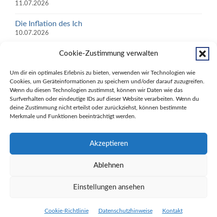
11.07.2026
Die Inflation des Ich
10.07.2026
SCHWEIG NICHT, WÄHLE!
Cookie-Zustimmung verwalten
05.07.2026
Um dir ein optimales Erlebnis zu bieten, verwenden wir Technologien wie
Cookies, um Geräteinformationen zu speichern und/oder darauf zuzugreifen.
Zwischen Reiz und Reaktion liegt ein Raum – und in
Wenn du diesen Technologien zustimmst, können wir Daten wie das
diesem Raum bist du frei
Surfverhalten oder eindeutige IDs auf dieser Website verarbeiten. Wenn du
30.06.2026
deine Zustimmung nicht erteilst oder zurückziehst, können bestimmte
Merkmale und Funktionen beeinträchtigt werden.
Psycho Med News auf Facebook
Akzeptieren
Ablehnen
Einstellungen ansehen
© 2026
PSYCHO MED NEWS
—
HOCH ↑
Cookie-Richtlinie
Datenschutzhinweise
Kontakt