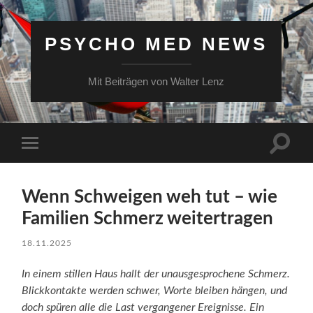
PSYCHO MED NEWS
Mit Beiträgen von Walter Lenz
Suchfe
Mobile-
ein-/a
Menü
ein-/ausblenden
Wenn Schweigen weh tut – wie
Familien Schmerz weitertragen
18.11.2025
In einem stillen Haus hallt der unausgesprochene Schmerz.
Blickkontakte werden schwer, Worte bleiben hängen, und
doch spüren alle die Last vergangener Ereignisse. Ein