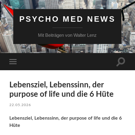
PSYCHO MED NEWS
Mit Beiträgen von Walter Lenz
Suchfe
Mobile-
ein-/a
Menü
ein-/ausblenden
Lebensziel, Lebenssinn, der
purpose of life und die 6 Hüte
22.05.2026
Lebensziel, Lebenssinn, der purpose of life und die 6
Hüte