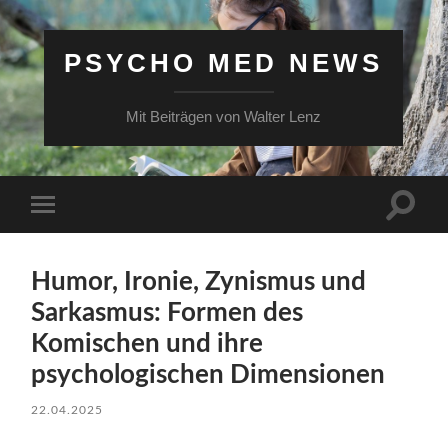
PSYCHO MED NEWS
Mit Beiträgen von Walter Lenz
Suchfe
Mobile-
ein-/a
Menü
ein-/ausblenden
Humor, Ironie, Zynismus und
Sarkasmus: Formen des
Komischen und ihre
psychologischen Dimensionen
22.04.2025