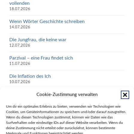
vollenden
18.07.2026
Wenn Wörter Geschichte schreiben
14.07.2026
Die Jungfrau, die keine war
12.07.2026
Parzival – eine Frau findet sich
11.07.2026
Die Inflation des Ich
10.07.2026
SCHWEIG NICHT, WÄHLE!
Cookie-Zustimmung verwalten
05.07.2026
Um dir ein optimales Erlebnis zu bieten, verwenden wir Technologien wie
Cookies, um Geräteinformationen zu speichern und/oder darauf zuzugreifen.
Zwischen Reiz und Reaktion liegt ein Raum – und in
Wenn du diesen Technologien zustimmst, können wir Daten wie das
diesem Raum bist du frei
Surfverhalten oder eindeutige IDs auf dieser Website verarbeiten. Wenn du
30.06.2026
deine Zustimmung nicht erteilst oder zurückziehst, können bestimmte
Merkmale und Funktionen beeinträchtigt werden.