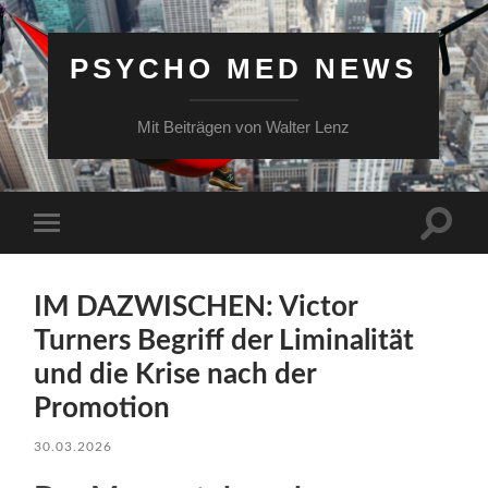
PSYCHO MED NEWS
Mit Beiträgen von Walter Lenz
Suchfe
Mobile-
ein-/a
Menü
ein-/ausblenden
IM DAZWISCHEN: Victor
Turners Begriff der Liminalität
und die Krise nach der
Promotion
30.03.2026