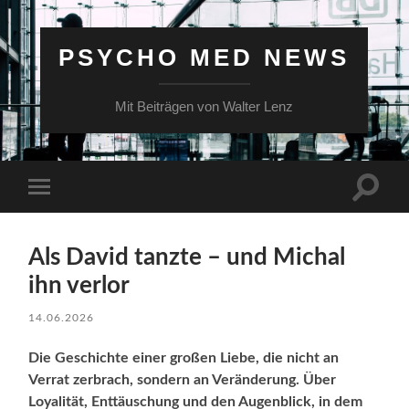
PSYCHO MED NEWS
Mit Beiträgen von Walter Lenz
Suchfe
Mobile-
ein-/a
Menü
ein-/ausblenden
Als David tanzte – und Michal
ihn verlor
14.06.2026
Die Geschichte einer großen Liebe, die nicht an
Verrat zerbrach, sondern an Veränderung. Über
Loyalität, Enttäuschung und den Augenblick, in dem